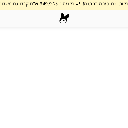
🎁 בקניה מעל 349.9 ש"ח קבלו גם משלוח עד הבית במתנה!