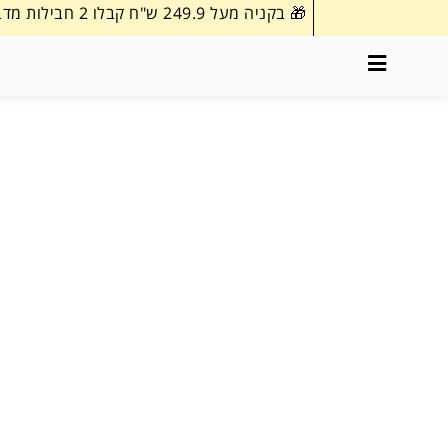
🎁 בקניה מעל 249.9 ש"ח קבלו 2 חבילות מדבקות שם וכיתה במתנה!