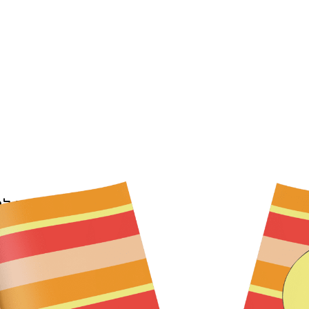
10 עטיפות למחברת
אימוג'י ש
16.9
₪