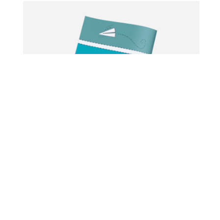
10 עטיפות למחברת
קווקוים
₪
16.9